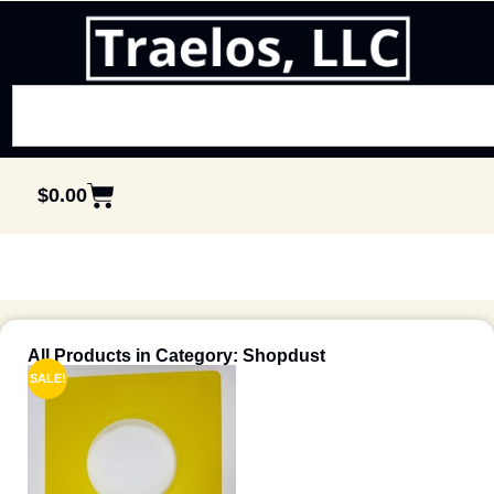
$
0.00
All Products in Category: Shopdust
SALE!