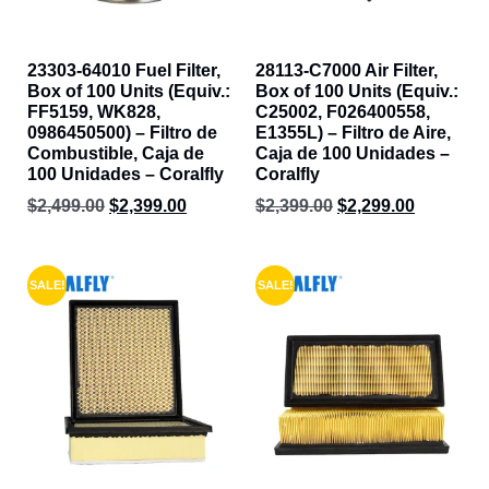
23303-64010 Fuel Filter,
28113-C7000 Air Filter,
Box of 100 Units (Equiv.:
Box of 100 Units (Equiv.:
FF5159, WK828,
C25002, F026400558,
0986450500) – Filtro de
E1355L) – Filtro de Aire,
Combustible, Caja de
Caja de 100 Unidades –
100 Unidades – Coralfly
Coralfly
$
2,499.00
$
2,399.00
$
2,399.00
$
2,299.00
SALE!
SALE!