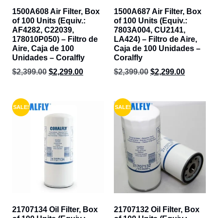
1500A608 Air Filter, Box
1500A687 Air Filter, Box
of 100 Units (Equiv.:
of 100 Units (Equiv.:
AF4282, C22039,
7803A004, CU2141,
178010P050) – Filtro de
LA424) – Filtro de Aire,
Aire, Caja de 100
Caja de 100 Unidades –
Unidades – Coralfly
Coralfly
$
2,399.00
$
2,299.00
$
2,399.00
$
2,299.00
SALE!
SALE!
21707134 Oil Filter, Box
21707132 Oil Filter, Box