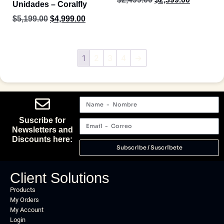
Unidades – Coralfly
$
5,199.00
$
4,999.00
1
2
3
4
→
Suscribe for
Newsletters and
Discounts here:
Subscribe / Suscríbete
Client Solutions
Products
My Orders
My Account
Login