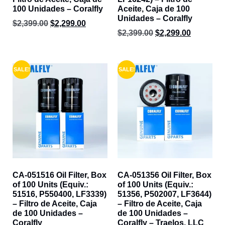
100 Unidades – Coralfly
Aceite, Caja de 100
Unidades – Coralfly
$
2,399.00
$
2,299.00
$
2,399.00
$
2,299.00
SALE!
SALE!
CA-051516 Oil Filter, Box
CA-051356 Oil Filter, Box
of 100 Units (Equiv.:
of 100 Units (Equiv.:
51516, P550400, LF3339)
51356, P502007, LF3644)
– Filtro de Aceite, Caja
– Filtro de Aceite, Caja
de 100 Unidades –
de 100 Unidades –
Coralfly
Coralfly – Traelos, LLC