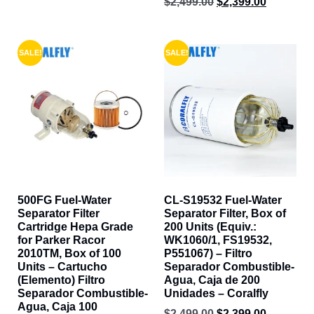
$
2,499.00
$
2,399.00
SALE!
SALE!
500FG Fuel-Water
CL-S19532 Fuel-Water
Separator Filter
Separator Filter, Box of
Cartridge Hepa Grade
200 Units (Equiv.:
for Parker Racor
WK1060/1, FS19532,
2010TM, Box of 100
P551067) – Filtro
Units – Cartucho
Separador Combustible-
(Elemento) Filtro
Agua, Caja de 200
Separador Combustible-
Unidades – Coralfly
Agua, Caja 100
$
2,499.00
$
2,399.00