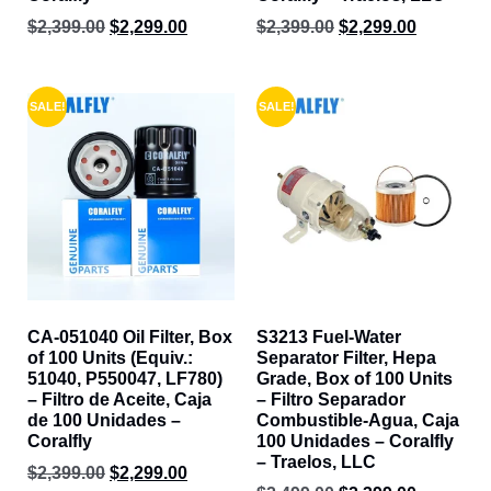
$
2,399.00
$
2,299.00
$
2,399.00
$
2,299.00
SALE!
SALE!
CA-051040 Oil Filter, Box
S3213 Fuel-Water
of 100 Units (Equiv.:
Separator Filter, Hepa
51040, P550047, LF780)
Grade, Box of 100 Units
– Filtro de Aceite, Caja
– Filtro Separador
de 100 Unidades –
Combustible-Agua, Caja
Coralfly
100 Unidades – Coralfly
– Traelos, LLC
$
2,399.00
$
2,299.00