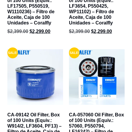
of 100 Units (Equiv.:
of 100 Units (Equiv.:
LF17505, P550519,
LF3654, P550425,
W1110236) – Filtro de
WP11102) – Filtro de
Aceite, Caja de 100
Aceite, Caja de 100
Unidades – Coralfly
Unidades – Coralfly
$
2,399.00
$
2,299.00
$
2,399.00
$
2,299.00
SALE!
SALE!
CA-09142 Oil Filter, Box
CA-057060 Oil Filter, Box
of 100 Units (Equiv.:
of 100 Units (Equiv.:
W914/2, LF3604, PF13) –
57060, P550794,
Filtro de Aceite, Caja de
LF16242) – Filtro de