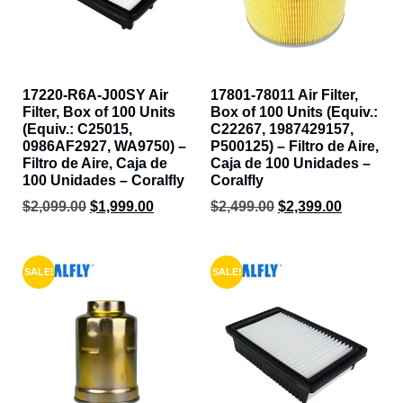
17220-R6A-J00SY Air
17801-78011 Air Filter,
Filter, Box of 100 Units
Box of 100 Units (Equiv.:
(Equiv.: C25015,
C22267, 1987429157,
0986AF2927, WA9750) –
P500125) – Filtro de Aire,
Filtro de Aire, Caja de
Caja de 100 Unidades –
100 Unidades – Coralfly
Coralfly
$
2,099.00
$
1,999.00
$
2,499.00
$
2,399.00
SALE!
SALE!