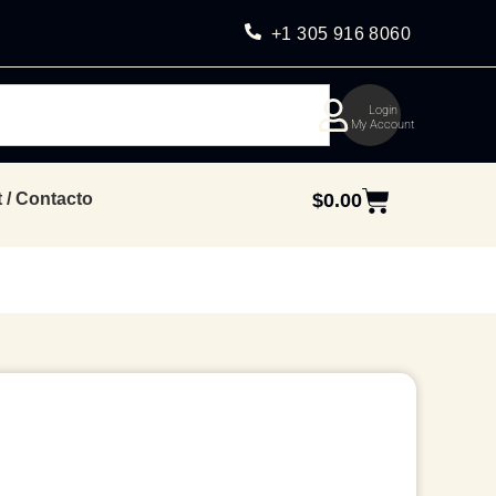
+1 305 916 8060
Login
My Account
 / Contacto
$
0.00