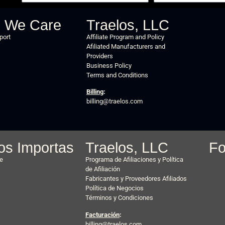
 We Care
Traelos, LLC
port
Affiliate Program and Policy
Afiliated Manufacturers and
Providers
Business Policy
Terms and Conditions
Billing
:
billing@traelos.com
os Importas
Traelos, LLC
Fo
te
Programa de Afiliaciones y Política
de Afiliación
Fabricantes y Proveedores Afiliados
Política de Negocios
Términos y Condiciones
Facturación
:
billing@traelos.com