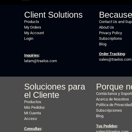
Client Solutions
Because
Products
Contact Us and Sup
My Orders
About Us
My Account
Privacy Policy
Login
Subscriptions
Blog
Order Tracking
:
Inquiries
:
sales@traelos.com
latam@traelos.com
Soluciones para
Porque n
el Cliente
Contáctanos y Sopor
Acerca de Nosotros
Productos
Política de Privacidad
Mis Pedidos
Subscripciones
Mi Cuenta
Blog
Acceso
Tus Pedidos
:
Consultas
:
sales@traelos.com