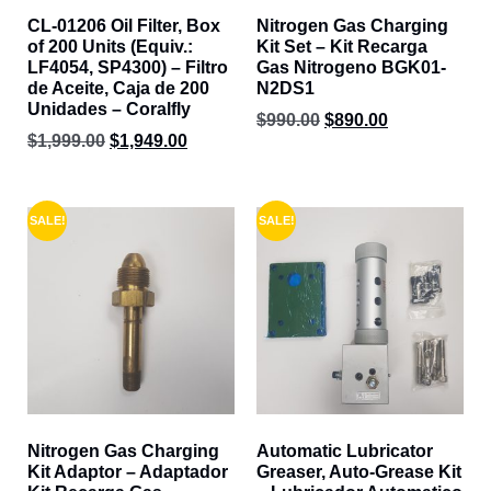
CL-01206 Oil Filter, Box
Nitrogen Gas Charging
of 200 Units (Equiv.:
Kit Set – Kit Recarga
LF4054, SP4300) – Filtro
Gas Nitrogeno BGK01-
de Aceite, Caja de 200
N2DS1
Unidades – Coralfly
$
990.00
$
890.00
$
1,999.00
$
1,949.00
SALE!
SALE!
Nitrogen Gas Charging
Automatic Lubricator
Kit Adaptor – Adaptador
Greaser, Auto-Grease Kit