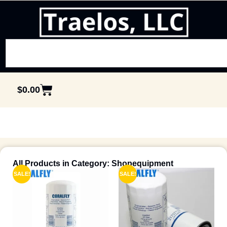
$
0.00
All Products in Category: Shopequipment
SALE!
SALE!