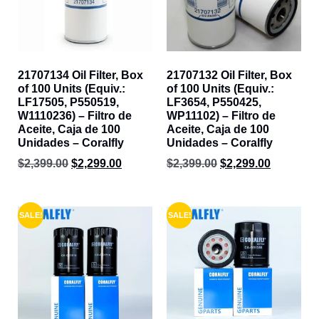
21707134 Oil Filter, Box
21707132 Oil Filter, Box
of 100 Units (Equiv.:
of 100 Units (Equiv.:
LF17505, P550519,
LF3654, P550425,
W1110236) – Filtro de
WP11102) – Filtro de
Aceite, Caja de 100
Aceite, Caja de 100
Unidades – Coralfly
Unidades – Coralfly
$
2,399.00
$
2,299.00
$
2,399.00
$
2,299.00
SALE!
SALE!