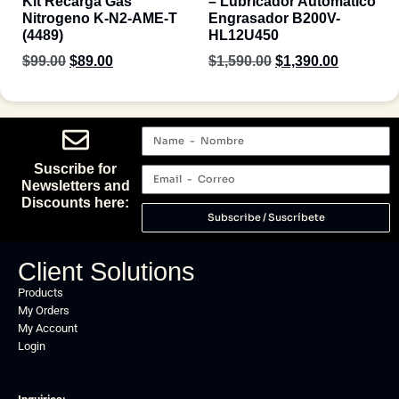
Kit Recarga Gas
– Lubricador Automatico
Nitrogeno K-N2-AME-T
Engrasador B200V-
(4489)
HL12U450
$
99.00
$
89.00
$
1,590.00
$
1,390.00
Suscribe for
Newsletters and
Discounts here:
Subscribe / Suscríbete
Client Solutions
Products
My Orders
My Account
Login