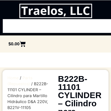
$
0.00
B222B-
Home
/
Parts
(Repuestos)
/ B222B-
11101
11101 CYLINDER –
CYLINDER
Cilindro para Martillo
– Cilindro
Hidráulico D&A 220V,
B221V-11105