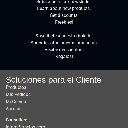
Subscribe to our newsletter:
Learn about new products.
Get discounts!
Freebies!
–
Suscríbete a nuestro boletín:
Aprende sobre nuevos productos.
Recibe descuentos!
Regalos!
Soluciones para el Cliente
Productos
Mis Pedidos
Mi Cuenta
Acceso
Consultas
:
latam@traelos.com