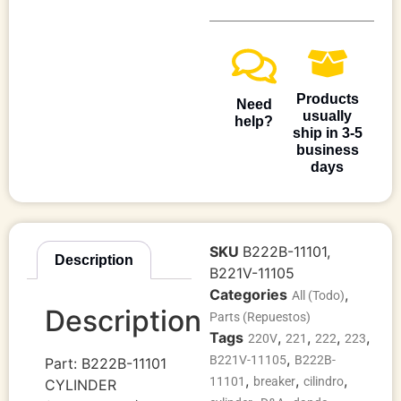
Products
Need
usually
help?
ship in 3-5
business
days
SKU
B222B-11101,
Description
B221V-11105
Categories
,
All (Todo)
Description
Parts (Repuestos)
Tags
,
,
,
,
220V
221
222
223
,
B221V-11105
B222B-
Part: B222B-11101
,
,
,
11101
breaker
cilindro
CYLINDER