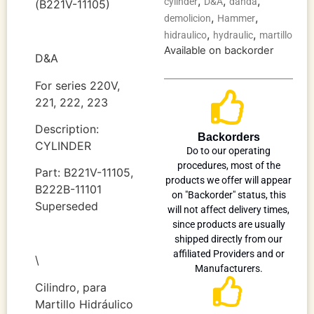
,
,
,
cylinder
D&A
danda
(B221V-11105)
,
,
demolicion
Hammer
,
,
hidraulico
hydraulic
martillo
Available on backorder
D&A
For series 220V,
221, 222, 223
Description:
Backorders
CYLINDER
Do to our operating
procedures, most of the
Part: B221V-11105,
products we offer will appear
B222B-11101
on "Backorder" status, this
Superseded
will not affect delivery times,
since products are usually
shipped directly from our
affiliated Providers and or
\
Manufacturers.
Cilindro, para
Martillo Hidráulico