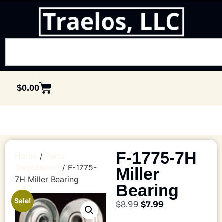
$
0.00
F-1775-7H
Home
/
Parts
(Repuestos)
/ F-1775-
Miller
7H Miller Bearing
Bearing
Sale!
$
8.99
$
7.99