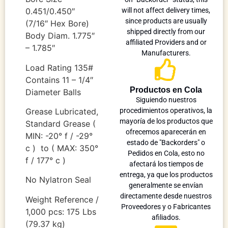
0.451/0.450″
will not affect delivery times,
since products are usually
(7/16″ Hex Bore)
shipped directly from our
Body Diam. 1.775″
affiliated Providers and or
– 1.785″
Manufacturers.
Load Rating 135#
Contains 11 – 1/4″
Productos en Cola
Diameter Balls
Siguiendo nuestros
Grease Lubricated,
procedimientos operativos, la
mayoría de los productos que
Standard Grease (
ofrecemos aparecerán en
MIN: -20° f / -29°
estado de "Backorders" o
c ) to ( MAX: 350°
Pedidos en Cola, esto no
f / 177° c )
afectará los tiempos de
entrega, ya que los productos
No Nylatron Seal
generalmente se envían
directamente desde nuestros
Weight Reference /
Proveedores y o Fabricantes
1,000 pcs: 175 Lbs
afiliados.
(79.37 kg)