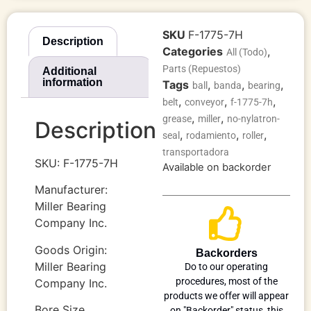
SKU
F-1775-7H
Description
Categories
,
All (Todo)
Parts (Repuestos)
Additional
information
Tags
,
,
,
ball
banda
bearing
,
,
,
belt
conveyor
f-1775-7h
,
,
grease
miller
no-nylatron-
Description
,
,
,
seal
rodamiento
roller
transportadora
SKU: F-1775-7H
Available on backorder
Manufacturer:
Miller Bearing
Company Inc.
Goods Origin:
Backorders
Miller Bearing
Do to our operating
procedures, most of the
Company Inc.
products we offer will appear
Bore Size
on "Backorder" status, this