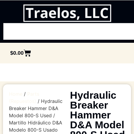
$
0.00
Hydraulic
Home
/
Parts
(Repuestos)
/ Hydraulic
Breaker
Breaker Hammer D&A
Hammer
Model 800-S Used /
D&A Model
Martillo Hidráulico D&A
Modelo 800-S Usado