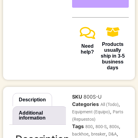
Products
Need
usually
help?
ship in 3-5
business
days
SKU
800S-U
Description
Categories
,
All (Todo)
,
Equipment (Equipo)
Parts
Additional
information
(Repuestos)
Tags
,
,
,
800
800-S
800s
,
,
,
backhoe
breaker
D&A