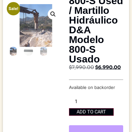
800-S Used
/ Martillo
Sale!
Hidráulico
D&A
Modelo
800-S
Usado
$
7,990.00
$
6,990.00
Available on backorder
ADD TO CART