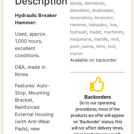
Description
,
,
danda
demolicion
,
,
demolition
dnabreaker
Hydraulic Breaker
,
,
excavadora
excavator
Hammer:
,
,
,
Hammer
hidraulico
hoe
,
,
,
hydraulic
loader
machinery
Used, approx.
,
,
,
maquinaria
martillo
moil
1,000 hours,
,
,
,
,
point
punta
retro
tool
excellent
tractor
conditions.
Available on backorder
D&A, made in
Korea.
Features: Auto-
Stop, Mounting
Backorders
Bracket,
Do to our operating
Reinforced
procedures, most of the
External Housing
products we offer will appear
(with Anti-Wear
on "Backorder" status, this
Pads), new
will not affect delivery times,