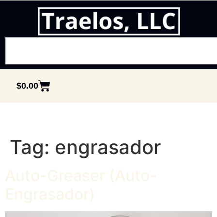
$
0.00
Tag:
engrasador
Auto-Greaser (Auto-
Engrasador)