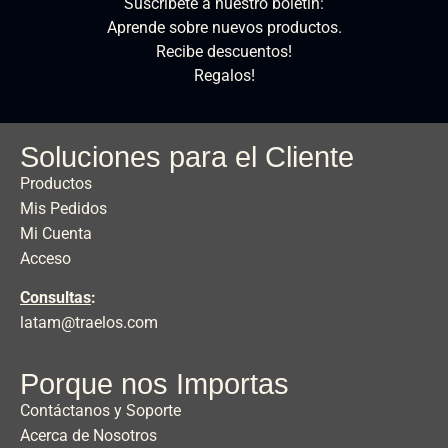
Suscríbete a nuestro boletín:
Aprende sobre nuevos productos.
Recibe descuentos!
Regalos!
Soluciones para el Cliente
Productos
Mis Pedidos
Mi Cuenta
Acceso
Consultas
:
latam@traelos.com
Porque nos Importas
Contáctanos y Soporte
Acerca de Nosotros