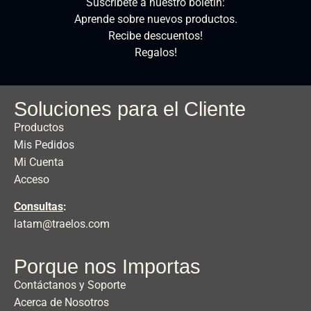
Suscríbete a nuestro boletín:
Aprende sobre nuevos productos.
Recibe descuentos!
Regalos!
Soluciones para el Cliente
Productos
Mis Pedidos
Mi Cuenta
Acceso
Consultas
:
latam@traelos.com
Porque nos Importas
Contáctanos y Soporte
Acerca de Nosotros