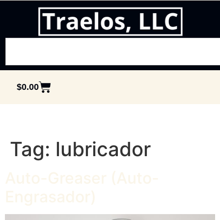
$
0.00
Tag:
lubricador
Auto-Greaser (Auto-
Engrasador)