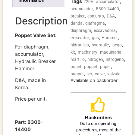
information
Tags
,
,
220V
accumulator
,
,
acumulador
B300-14400
,
,
,
breaker
conjunto
D&A
Description
,
,
danda
diafragma
,
,
diaphragm
excavadora
Poppet Valve Set:
,
,
,
excavator
gas
Hammer
,
,
,
hidraulico
hydraulic
juego
For diaphragm,
,
,
,
kit
machinery
maquinaria
accumulator,
,
,
,
martillo
nitrogen
nitrogeno
Hydraulic Breaker
,
,
,
popet
poppet
pupet
Hammer.
,
,
,
puppet
set
valve
valvula
D&A, made in
Available on backorder
Korea.
Price per unit.
Backorders
Part: B300-
Do to our operating
14400
procedures, most of the