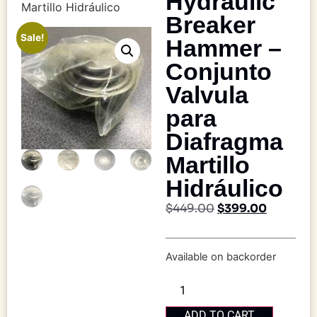
Hydraulic
Martillo Hidráulico
Breaker
Sale!
Hammer –
Conjunto
Valvula
para
Diafragma
Martillo
Hidráulico
$
449.00
$
399.00
Available on backorder
ADD TO CART